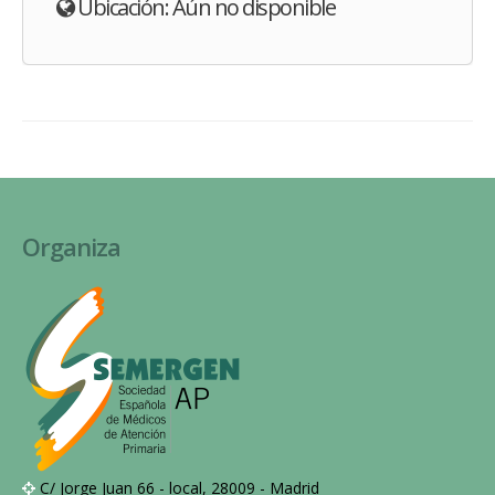
Ubicación: Aún no disponible
Organiza
C/ Jorge Juan 66 - local, 28009 - Madrid