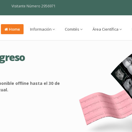
Visitante Número 2956971
Home
Información
Comités
Área Científica
greso
nible offline hasta el 30 de
ual.