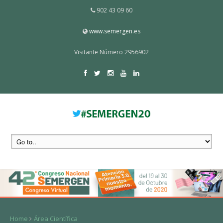
902 43 09 60
www.semergen.es
Visitante Número 2956902
Home
Área Científica