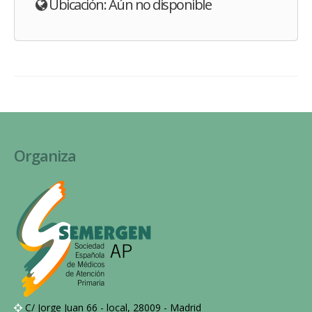
Ubicación: Aún no disponible
Organiza
C/ Jorge Juan 66 - local, 28009 - Madrid