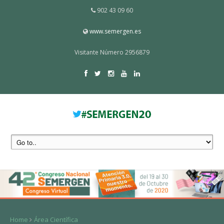
902 43 09 60
www.semergen.es
Visitante Número 2956879
Home
Área Científica