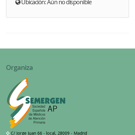
Ubicación: Aún no disponible
Organiza
C/ Jorge Juan 66 - local, 28009 - Madrid