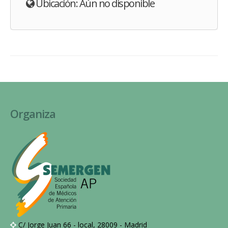
Ubicación: Aún no disponible
Organiza
C/ Jorge Juan 66 - local, 28009 - Madrid