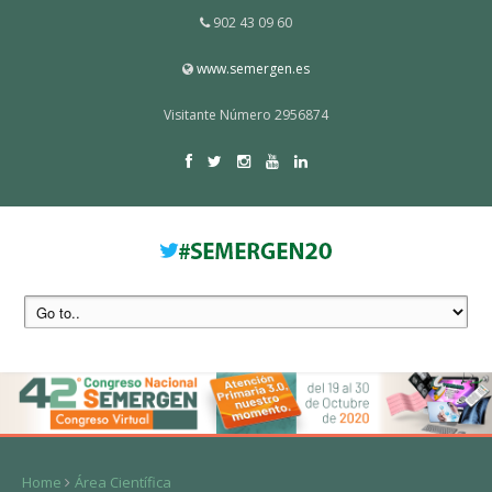
902 43 09 60
www.semergen.es
Visitante Número 2956874
Home
Área Científica