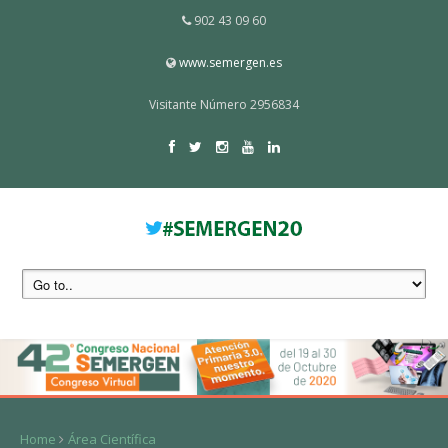
902 43 09 60
www.semergen.es
Visitante Número 2956834
Home
Área Científica