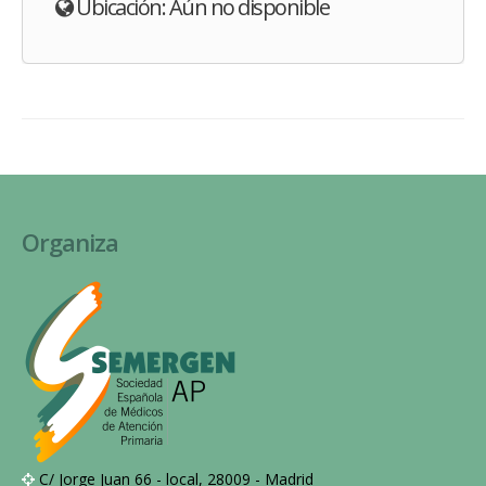
Ubicación: Aún no disponible
Organiza
C/ Jorge Juan 66 - local, 28009 - Madrid