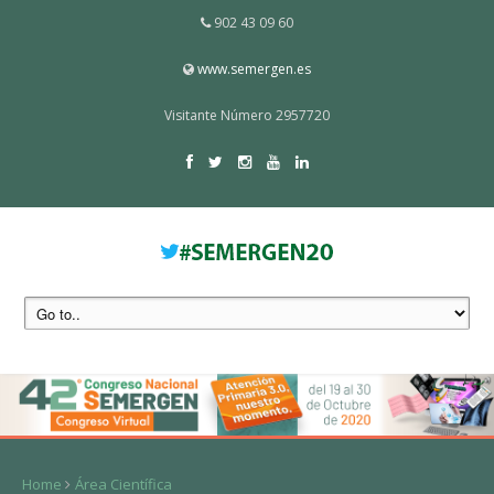
902 43 09 60
www.semergen.es
Visitante Número 2957720
Home
Área Científica