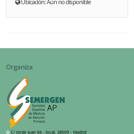
Ubicación: Aún no disponible
Organiza
C/ Jorge Juan 66 - local, 28009 - Madrid