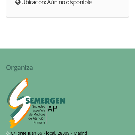
Ubicación: Aún no disponible
Organiza
C/ Jorge Juan 66 - local, 28009 - Madrid