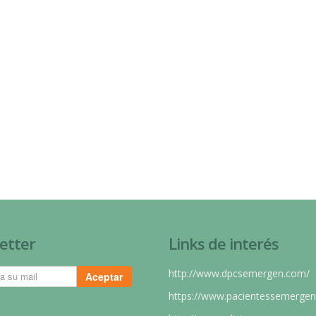
etter
Links de interés
http://www.dpcsemergen.com/
Aceptar
https://www.pacientessemergen