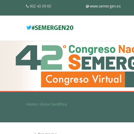
902 43 09 60
www.semergen.es
Home
Área Científica