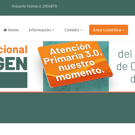
Visitante Número 2956878
Home
Información
Comités
Área Científica