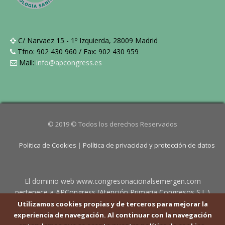
C/ Narvaez 15 - 1º Izquierda, 28009 Madrid
Tfno: 902 430 960 / Fax: 902 430 959
Mail:
info@apcongress.es
© 2019 © Todos los derechos Reservados
Politica de Cookies
|
Política de privacidad y protección de datos
El dominio web www.congresonacionalsemergen.com
pertenece a APCongress (Atención Primaria Congresos S.L.)
con CIF B84678051, y domicilio en C/Narváez 15, 1º Izda. ,
Utilizamos cookies propias y de terceros para mejorar la
28009 Madrid. Pueden contactar en info@apcongress.es .
experiencia de navegación. Al continuar con la navegación