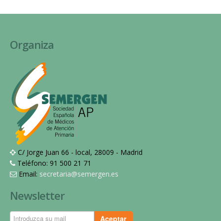
Organiza
C/ Jorge Juan 66 - local, 28009 - Madrid
Teléfono: 91 500 21 71
Email:
secretaria@semergen.es
Newsletter
Aceptar