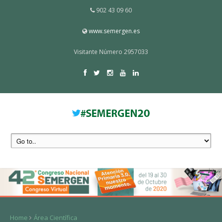
902 43 09 60
www.semergen.es
Visitante Número 2957033
Home
Área Científica