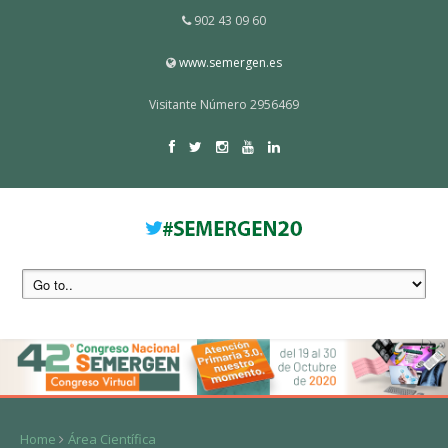
902 43 09 60
www.semergen.es
Visitante Número 2956469
Home
Área Científica