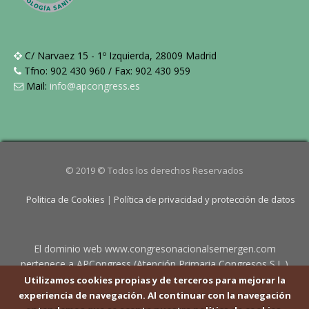
C/ Narvaez 15 - 1º Izquierda, 28009 Madrid
Tfno: 902 430 960 / Fax: 902 430 959
Mail:
info@apcongress.es
© 2019 © Todos los derechos Reservados
Politica de Cookies
|
Política de privacidad y protección de datos
El dominio web www.congresonacionalsemergen.com
pertenece a APCongress (Atención Primaria Congresos S.L.)
con CIF B84678051, y domicilio en C/Narváez 15, 1º Izda. ,
Utilizamos cookies propias y de terceros para mejorar la
28009 Madrid. Pueden contactar en info@apcongress.es .
experiencia de navegación. Al continuar con la navegación