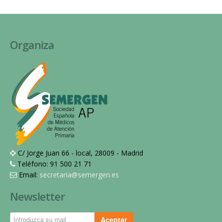
Organiza
C/ Jorge Juan 66 - local, 28009 - Madrid
Teléfono: 91 500 21 71
Email:
secretaria@semergen.es
Newsletter
Aceptar