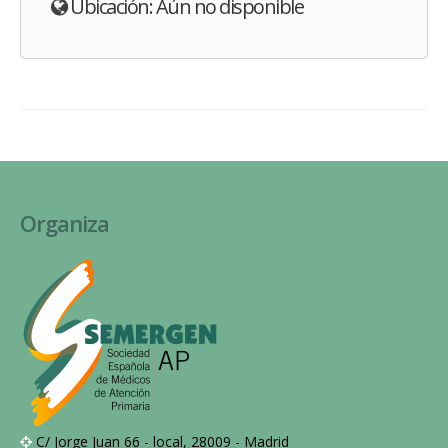
Ubicación: Aún no disponible
Organiza
C/ Jorge Juan 66 - local, 28009 - Madrid