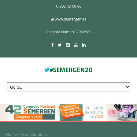
902 43 09 60
www.semergen.es
Visitante Número 2956968
Home
Área Científica