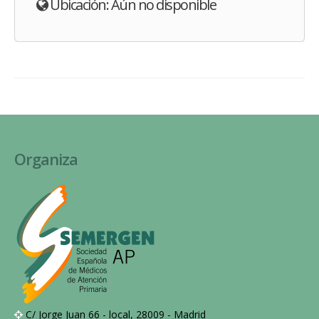
Ubicación: Aún no disponible
Organiza
C/ Jorge Juan 66 - local, 28009 - Madrid