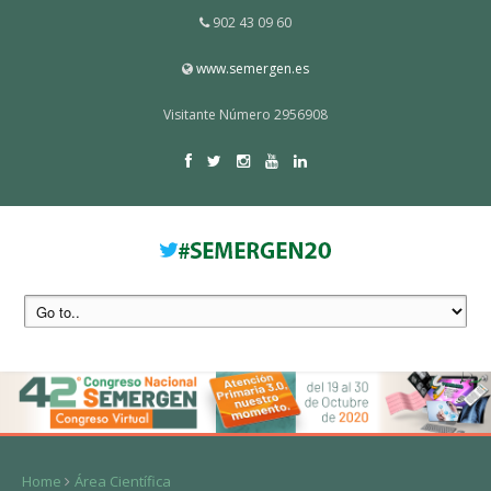
902 43 09 60
www.semergen.es
Visitante Número 2956908
Home
Área Científica