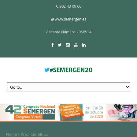
902 43 09 60
www.semergen.es
Visitante Número 2956914
Home
Área Científica