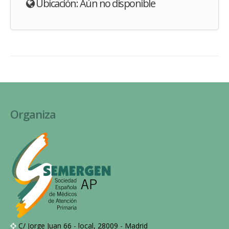
Ubicación: Aún no disponible
Organiza
C/ Jorge Juan 66 - local, 28009 - Madrid