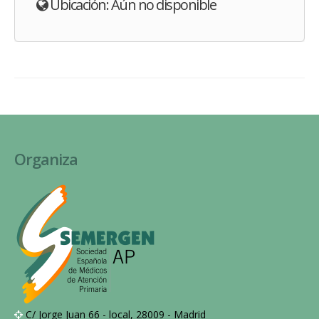
Ubicación: Aún no disponible
Organiza
C/ Jorge Juan 66 - local, 28009 - Madrid