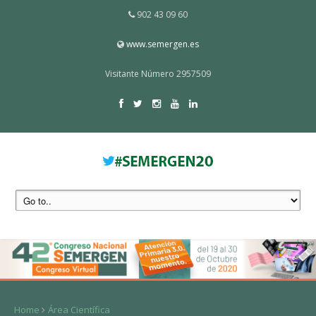
902 43 09 60
www.semergen.es
Visitante Número 2957509
Home
Área Científica