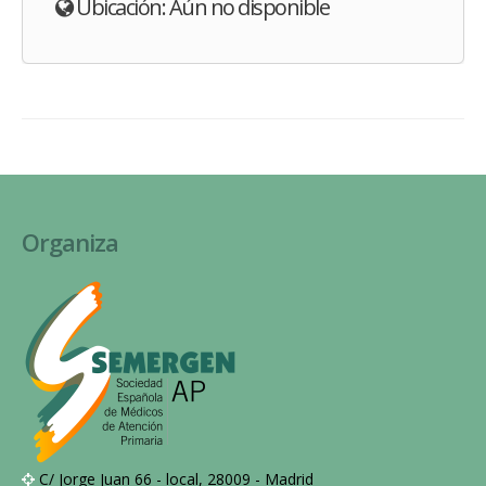
Ubicación: Aún no disponible
Organiza
C/ Jorge Juan 66 - local, 28009 - Madrid